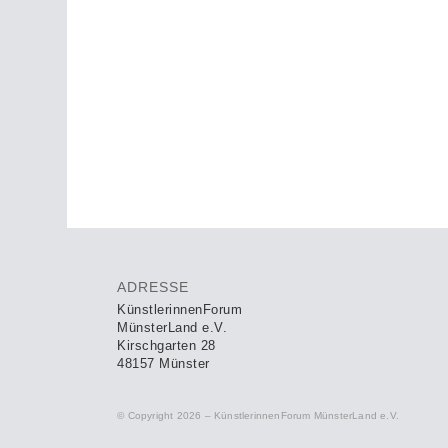
ADRESSE
KünstlerinnenForum
MünsterLand e.V.
Kirschgarten 28
48157 Münster
© Copyright 2026 – KünstlerinnenForum MünsterLand e.V.