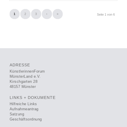
1
2
3
›
»
Seite 1 von 6
ADRESSE
KünstlerinnenForum
MünsterLand e.V.
Kirschgarten 28
48157 Münster
LINKS + DOKUMENTE
Hilfreiche Links
Aufnahmeantrag
Satzung
Geschäftsordnung