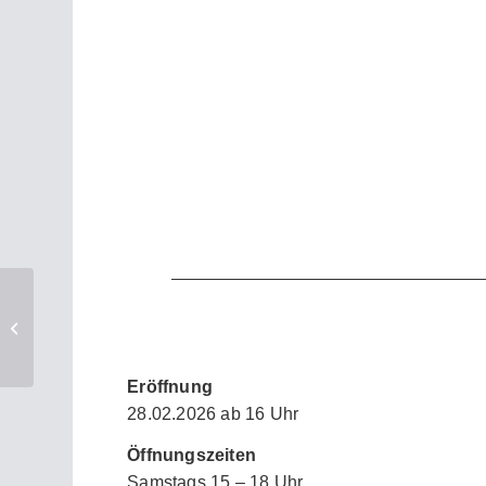
TAG DER
DRUCKKUNST | Mayte
Andres u.a.
Eröffnung
28.02.2026 ab 16 Uhr
Öffnungszeiten
Samstags 15 – 18 Uhr