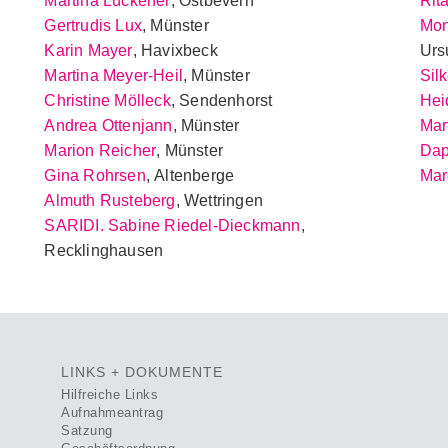
Martina Lückener
, Ostbevern
Rit
Gertrudis Lux
, Münster
Mon
Karin Mayer
, Havixbeck
Urs
Martina Meyer-Heil
, Münster
Sil
Christine Mölleck
, Sendenhorst
Hei
Andrea Ottenjann
, Münster
Mar
Marion Reicher
, Münster
Dap
Gina Rohrsen
, Altenberge
Mar
Almuth Rusteberg
, Wettringen
SARIDI. Sabine Riedel-Dieckmann
,
Recklinghausen
LINKS + DOKUMENTE
Hilfreiche Links
Aufnahmeantrag
Satzung