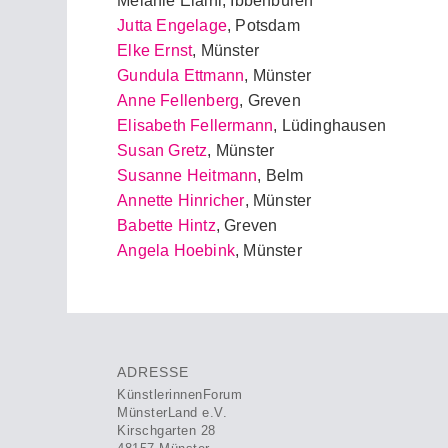
Melanie Elaini, Ibbenbüren
Jutta Engelage
, Potsdam
Elke Ernst
, Münster
Gundula Ettmann
, Münster
Anne Fellenberg
, Greven
Elisabeth Fellermann
, Lüdinghausen
Susan Gretz
, Münster
Susanne Heitmann
, Belm
Annette Hinricher
, Münster
Babette Hintz
, Greven
Angela Hoebink
, Münster
ADRESSE
KünstlerinnenForum
MünsterLand e.V.
Kirschgarten 28