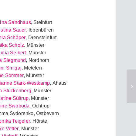
tina Sandhaus
, Steinfurt
istina Sauer
, Ibbenbüren
ela Schäper
, Drensteinfurt
ika Scholz
, Münster
udia Seibert
, Münster
ia Siegmund
, Nordhorn
ni Smigaj
, Metelen
ne Sommer
, Münster
ianne Stark-Westkamp
, Ahaus
h Stuckenberg
, Münster
istine Sültrup
, Münster
ine Swoboda
, Ochtrup
ma Sydorenko, Ostbevern
onika Teigeler
, Hörstel
ke Vetter
, Münster