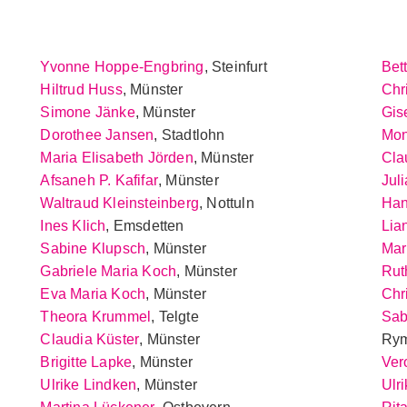
Yvonne Hoppe-Engbring
, Steinfurt
Bet
Hiltrud Huss
, Münster
Chr
Simone Jänke
, Münster
Gis
Dorothee Jansen
, Stadtlohn
Mon
Maria Elisabeth Jörden
, Münster
Cla
Afsaneh P. Kafifar
, Münster
Jul
Waltraud Kleinsteinberg
, Nottuln
Han
Ines Klich
, Emsdetten
Lia
Sabine Klupsch
, Münster
Mar
Gabriele Maria Koch
, Münster
Rut
Eva Maria Koch
, Münster
Chr
Theora Krummel
, Telgte
Sab
Claudia Küster
, Münster
Rym
Brigitte Lapke
, Münster
Ver
Ulrike Lindken
, Münster
Ulri