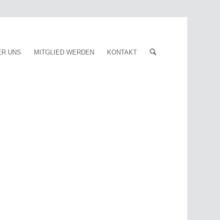
ER UNS
MITGLIED WERDEN
KONTAKT
Jutta Engela