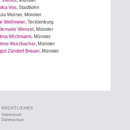
a Viehoff
, Münster
ika Vos
, Stadtlohn
ula Weiner, Münster
ke Wellmeier
, Tecklenburg
demarie Wenzel
, Münster
tina Wichmann
, Münster
hne Wurzbacher
, Münster
got Zündorf Breuer
, Münster
RECHTLICHES
Impressum
Datenschutz