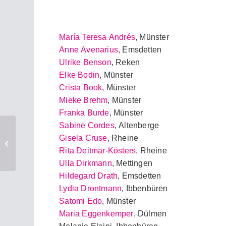
María Teresa Andrés
, Münster
Anne Avenarius
, Emsdetten
Ulrike Benson
, Reken
Elke Bodin
, Münster
Crista Book
, Münster
Mieke Brehm
, Münster
Franka Burde
, Münster
Sabine Cordes
, Altenberge
Gisela Cruse
, Rheine
Rita Deitmar-Kösters
, Rheine
Karin Mayer
Ulla Dirkmann
, Mettingen
Hildegard Drath
, Emsdetten
Lydia Drontmann
, Ibbenbüren
Satomi Edo
, Münster
Maria Eggenkemper
, Dülmen